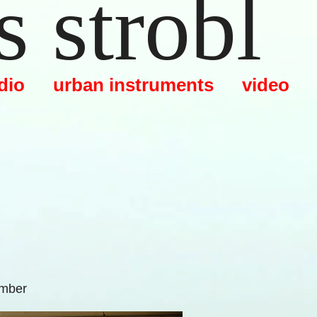
 strobl
dio
urban instruments
video
ember