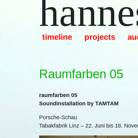
hannes
Zum
Inhalt
springen
timeline
projects
au
Raumfarben 05
raumfarben 05
Soundinstallation by TAMTAM
Porsche-Schau
Tabakfabrik Linz – 22. Juni bis 18. Nov